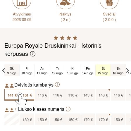
09
Atvykimas
Naktys
Svečiai
2026-08-09
( 2 n )
( 2-0-0 )
Europa Royale Druskininkai - Istorinis
korpusas
Sk
Pr
An
Tr
Kt
Pn
Št
Sk
9 rugp.
10 rugp.
11 rugp.
12 rugp.
13 rugp.
14 rugp.
15 rugp.
16 rugp.
17
Sk
Dvivietis kambarys
6 rugs.
141
€
151
€
116
€
116
€
116
€
143
€
143
€
116
€
1
108
€
+
Liukso klasės numeris
x
180
€
150
€
150
€
150
€
179
€
179
€
150
€
1