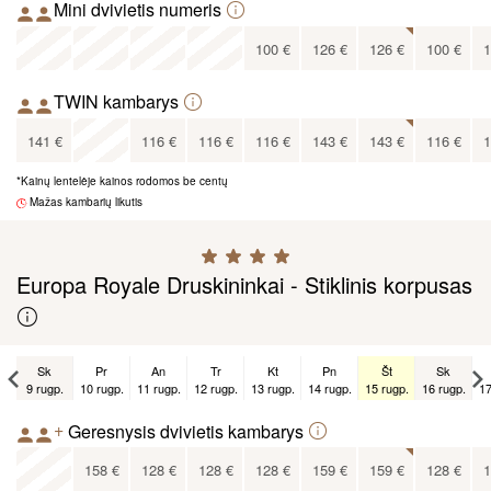
135
€
Mini dvivietis numeris
x
x
x
x
100
€
126
€
126
€
100
€
1
92
€
TWIN kambarys
x
141
€
116
€
116
€
116
€
143
€
143
€
116
€
1
*Kainų lentelėje kainos rodomos be centų
108
€
Mažas kambarių likutis
Europa Royale Druskininkai - Stiklinis korpusas
Sk
Pr
An
Tr
Kt
Pn
Št
Sk
9 rugp.
10 rugp.
11 rugp.
12 rugp.
13 rugp.
14 rugp.
15 rugp.
16 rugp.
17
Sk
+
Geresnysis dvivietis kambarys
6 rugs.
x
158
€
128
€
128
€
128
€
159
€
159
€
128
€
1