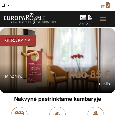
LT
0
2
n.,
2-0-0
GERA KAINA
nuo 85 €
Min.:
1 n.
naktis
Nakvynė pasirinktame kambaryje