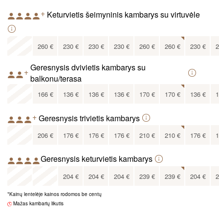
120
€
+
Keturvietis šeimyninis kambarys su virtuvėle
x
260
€
230
€
230
€
230
€
260
€
260
€
230
€
2
210
€
Geresnysis dvivietis kambarys su
+
balkonu/terasa
x
166
€
136
€
136
€
136
€
170
€
170
€
136
€
1
126
€
+
Geresnysis trivietis kambarys
x
206
€
176
€
176
€
176
€
210
€
210
€
176
€
1
146
€
Geresnysis keturvietis kambarys
x
x
204
€
204
€
204
€
239
€
239
€
204
€
2
*Kainų lentelėje kainos rodomos be centų
166
€
Mažas kambarių likutis