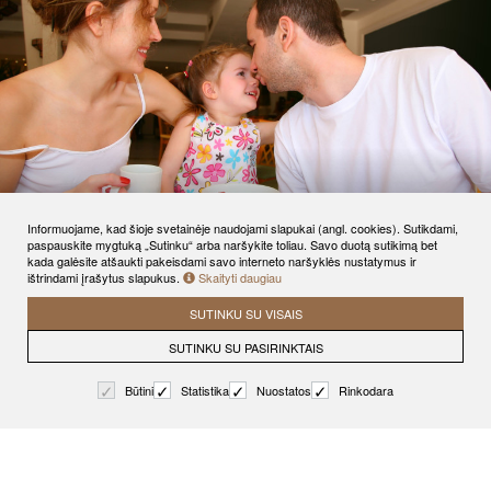
Informuojame, kad šioje svetainėje naudojami slapukai (angl. cookies). Sutikdami,
paspauskite mygtuką „Sutinku“ arba naršykite toliau. Savo duotą sutikimą bet
kada galėsite atšaukti pakeisdami savo interneto naršyklės nustatymus ir
ištrindami įrašytus slapukus.
Skaityti daugiau
ŠEIMAI: nakvynė su pietumis arba vakariene
SUTINKU SU VISAIS
SUTINKU SU PASIRINKTAIS
Būtini
Statistika
Nuostatos
Rinkodara
Rezervuoti