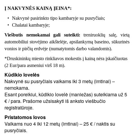
Į NAKVYNĖS KAINĄ ĮEINA*:
Nakvynė pasirinkto tipo kambaryje su pusryčiais;
Chalatai kambaryje;
Viešbutis nemokamai gali suteikti:
treniruoklių salę, vietą
automobiliui stovėjimo aikštelėje, apsilankymą baseino, sūkurinės
vonios ir pirčių erdvėje (numatytomis darbo valandomis).
*Druskininkų miesto rinkliavos mokestis į kainą nėra įskaičiuotas
(2 Eur/para asmeniui virš 18 m).
Kūdikio lovelės
Nakvynė su pusryčiais vaikams iki 3 metų (imtinai) –
nemokama.
Esant poreikiui, kūdikio lovelė (maniežas) suteikiama už 5
€ / para. Prašome užsisakyti iš anksto viešbučio
registratūroje.
Pristatomos lovos
Vaikams nuo 4 iki 12 metų (imtinai) – 25 € / naktis su
pusryčiais.