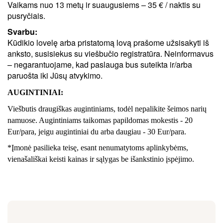
Vaikams nuo 13 metų ir suaugusiems – 35 € / naktis su
pusryčiais.
Svarbu:
Kūdikio lovelę arba pristatomą lovą prašome užsisakyti iš
anksto, susisiekus su viešbučio registratūra. Neinformavus
– negarantuojame, kad paslauga bus suteikta ir/arba
paruošta iki Jūsų atvykimo.
AUGINTINIAI:
Viešbutis draugiškas augintiniams, todėl nepalikite šeimos narių
namuose. Augintiniams taikomas papildomas mokestis - 20
Eur/para, jeigu augintiniai du arba daugiau - 30 Eur/para.
*Įmonė pasilieka teisę, esant nenumatytoms aplinkybėms,
vienašališkai keisti kainas ir sąlygas be išankstinio įspėjimo.