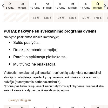
Št
Sk
Pr
An
Tr
Kt
Pn
Št
8 rugp.
9 rugp.
10 rugp.
11 rugp.
12 rugp.
13 rugp.
14 rugp.
15 rugp.
16
Št
x
x
5 rugs.
181
€
136
€
136
€
136
€
170
€
170
€
1
152
€
PORAI: nakvynė su sveikatinimo programa dviems
Nakvynė pasirinktos klasės kambaryje;
Sotūs pusryčiai;
Druskų kambario terapija;
Parafino aplikacija plaštakoms;
Multifunkcinė relaksacija
Viešbutis nemokamai gali suteikti: treniruoklių salę, vietą automobiliui
stovėjimo aikštelėje, apsilankymą baseino, sūkurinės vonios ir pirčių
erdvėje (numatytomis darbo valandomis).
*Įmonė pasilieka teisę, esant nenumatytoms aplinkybėms, vienašališkai
keisti kainas ir sąlygas be išankstinio įspėjimo.
Skaityti daugiau