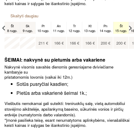
keisti kainas ir sąlygas be išankstinio įspėjimo.
Skaityti daugiau
Št
Sk
Pr
An
Tr
Kt
Pn
Št
8 rugp.
9 rugp.
10 rugp.
11 rugp.
12 rugp.
13 rugp.
14 rugp.
15 rugp.
16
Št
x
x
5 rugs.
211
€
166
€
166
€
166
€
200
€
200
€
1
174
€
ŠEIMAI: nakvynė su pietumis arba vakariene
Nakvynė visomis savaitės dienomis geresniajame dviviečiame
kambaryje su
pristatomomis lovomis (vaikai iki 12m.)
Sotūs pusryčiai kasdien;
Pietūs arba vakarienė šeimai 1k.;
Viešbutis nemokamai gali suteikti: treniruoklių salę, vietą automobiliui
stovėjimo aikštelėje, apsilankymą baseino, sūkurinės vonios ir pirčių
erdvėje (numatytomis darbo valandomis).
*Įmonė pasilieka teisę, esant nenumatytoms aplinkybėms, vienašališkai
keisti kainas ir sąlygas be išankstinio įspėjimo.