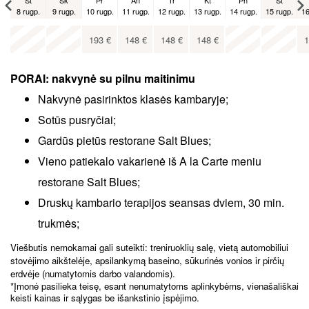
Št
Sk
Pr
An
Tr
Kt
Pn
Št
8 rugp.
9 rugp.
10 rugp.
11 rugp.
12 rugp.
13 rugp.
14 rugp.
15 rugp.
16
Št
x
x
5 rugs.
193
€
148
€
148
€
148
€
1
x
PORAI: nakvynė su pilnu maitinimu
Nakvynė pasirinktos klasės kambaryje;
Sotūs pusryčiai;
Gardūs pietūs restorane Salt Blues;
Vieno patiekalo vakarienė iš A la Carte meniu
restorane Salt Blues;
Druskų kambario terapijos seansas dviem, 30 min.
trukmės;
Viešbutis nemokamai gali suteikti: treniruoklių salę, vietą automobiliui
stovėjimo aikštelėje, apsilankymą baseino, sūkurinės vonios ir pirčių
erdvėje (numatytomis darbo valandomis).
*Įmonė pasilieka teisę, esant nenumatytoms aplinkybėms, vienašališkai
keisti kainas ir sąlygas be išankstinio įspėjimo.