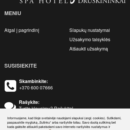
MENIU
Atgal į pagrindinį
Slapukų nustatymai
Užsakymo taisyklės
Atšaukti užsakymą
SUSISIEKITE
Skambinkite:
+370 600 07666
Rašykite:
Turite klausimų? Rašykite!
Informuojame, kad šioje svetainėje naudojami slapukai (angl. cookies). Sutikdami,
paspauskite mygtuką „Sutinku“ arba naršykite toliau. Savo duotą sutikimą bet
kada galėsite atšaukti pakeisdami savo interneto naršyklės nustatymus ir