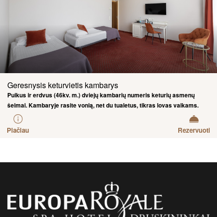
Geresnysis keturvietis kambarys
Puikus ir erdvus (46kv. m.) dviejų kambarių numeris keturių asmenų
šeimai. Kambaryje rasite vonią, net du tualetus, tikras lovas vaikams.
Prireikus galime pastatyti papildomą sulankstomą lovą arba maniežą.
Plačiau
Rezervuoti