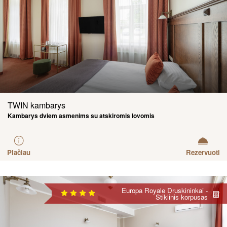
TWIN kambarys
Kambarys dviem asmenims su atskiromis lovomis
Plačiau
Rezervuoti
Europa Royale Druskininkai -
Stiklinis korpusas