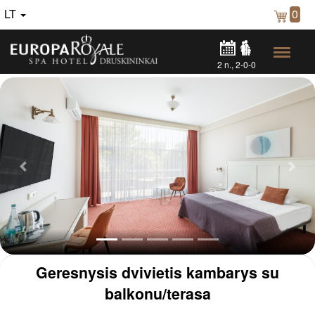
LT
0
2
n.,
2-0-0
Ankstesnė
Seka
Geresnysis dvivietis kambarys su
balkonu/terasa