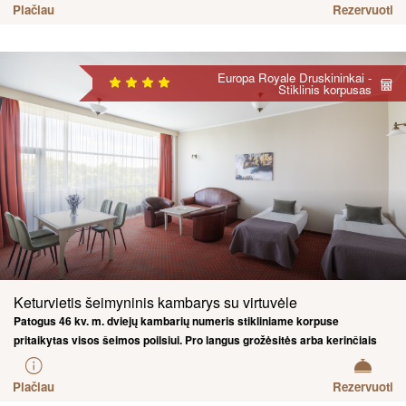
Plačiau
Rezervuoti
Europa Royale Druskininkai -
Stiklinis korpusas
Keturvietis šeimyninis kambarys su virtuvėle
Patogus 46 kv. m. dviejų kambarių numeris stikliniame korpuse
pritaikytas visos šeimos poilsiui. Pro langus grožėsitės arba kerinčiais
Nemuno krantinės vaizdais, arba miesto centro ir grojančio fontano
šokiu.
Plačiau
Rezervuoti