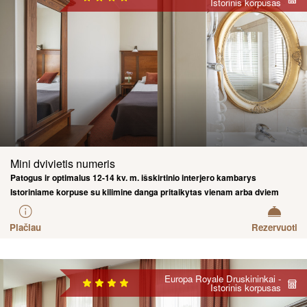
Istorinis korpusas
Mini dvivietis numeris
Patogus ir optimalus 12-14 kv. m. išskirtinio interjero kambarys
Istoriniame korpuse su kilimine danga pritaikytas vienam arba dviem
asmenims.
Plačiau
Rezervuoti
Europa Royale Druskininkai -
Istorinis korpusas