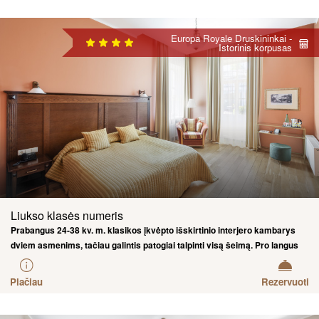
Europa Royale Druskininkai -
Istorinis korpusas
Liukso klasės numeris
Prabangus 24-38 kv. m. klasikos įkvėpto išskirtinio interjero kambarys
dviem asmenims, tačiau galintis patogiai talpinti visą šeimą. Pro langus
grožėsitės kerinčiais Nemuno krantinės vaizdais arba senojo gydyklų
parko žaluma.
Plačiau
Rezervuoti