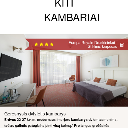
KITI
KAMBARIAI
Europa Royale Druskininkai -
Stiklinis korpusas
Geresnysis dvivietis kambarys
Erdvus 22-27 kv. m. modernaus interjero kambarys dviem asmenims,
tačiau galintis patogiai talpinti visą šeimą.* Pro langus grožėsitės