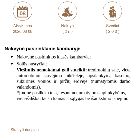
08
Atvykimas
Naktys
Svečiai
2026-08-08
( 2 n )
( 2-0-0 )
Nakvynė pasirinktame kambaryje
Nakvynė pasirinktos klasės kambaryje;
Sotūs pusryčiai;
Viešbutis nemokamai gali suteikti:
treniruoklių salę, vietą
automobiliui stovėjimo aikštelėje, apsilankymą baseino,
sūkurinės vonios ir pirčių erdvėje (numatytomis darbo
valandomis).
*Įmonė pasilieka teisę, esant nenumatytoms aplinkybėms,
vienašališkai keisti kainas ir sąlygas be išankstinio įspėjimo.
Skaityti daugiau