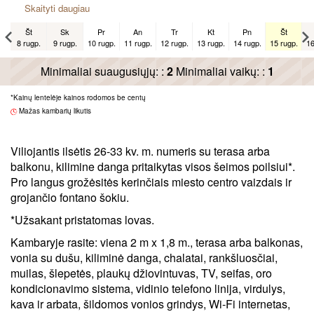
Skaityti daugiau
Št
Sk
Pr
An
Tr
Kt
Pn
Št
8 rugp.
9 rugp.
10 rugp.
11 rugp.
12 rugp.
13 rugp.
14 rugp.
15 rugp.
16
Št
Minimaliai suaugusiųjų: :
x
2
Minimaliai vaikų: :
x
x
x
1
x
5 rugs.
x
*Kainų lentelėje kainos rodomos be centų
Mažas kambarių likutis
Viliojantis ilsėtis 26-33 kv. m. numeris su terasa arba
balkonu, kilimine danga pritaikytas visos šeimos poilsiui*.
Pro langus grožėsitės kerinčiais miesto centro vaizdais ir
grojančio fontano šokiu.
*Užsakant pristatomas lovas.
Kambaryje rasite: viena 2 m x 1,8 m., terasa arba balkonas,
vonia su dušu, kiliminė danga, chalatai, rankšluosčiai,
muilas, šlepetės, plaukų džiovintuvas, TV, seifas, oro
kondicionavimo sistema, vidinio telefono linija, virdulys,
kava ir arbata, šildomos vonios grindys, Wi-Fi internetas,