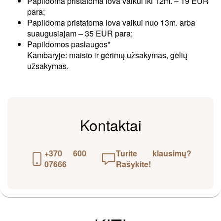
Papildoma pristatoma lova vaikui iki 12m. – 19 EUR
para;
Papildoma pristatoma lova vaikui nuo 13m. arba
suaugusiajam – 35 EUR para;
Papildomos paslaugos*
Kambaryje: maisto ir gėrimų užsakymas, gėlių
užsakymas.
Kontaktai
+370 600
Turite klausimų?
07666
Rašykite!