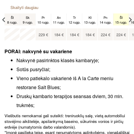
Skaityti daugiau
Št
Sk
Pr
An
Tr
Kt
Pn
Št
8 rugp.
9 rugp.
10 rugp.
11 rugp.
12 rugp.
13 rugp.
14 rugp.
15 rugp.
16
Št
x
x
5 rugs.
229
€
184
€
184
€
184
€
224
€
224
€
1
198
€
PORAI: nakvynė su vakariene
Nakvynė pasirinktos klasės kambaryje;
Sotūs pusryčiai;
Vieno patiekalo vakarienė iš A la Carte meniu
restorane Salt Blues;
Druskų kambario terapijos seansas dviem, 30 min.
trukmės;
Viešbutis nemokamai gali suteikti: treniruoklių salę, vietą automobiliui
stovėjimo aikštelėje, apsilankymą baseino, sūkurinės vonios ir pirčių
erdvėje (numatytomis darbo valandomis).
*Įmonė pasilieka teisę, esant nenumatytoms aplinkybėms, vienašališkai