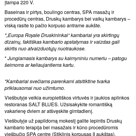
įtampa 220 V.
Baseinas ir pirtys, boulingo centras, SPA masažų ir
procedūrų centras, Druskų kambarys bei vaikų kambarys –
viską rasite to pačio korpuso antrame aukšte.
*„Europa Royale Druskininkai“ kambariai yra skirtingų
dizainų, faktiškas kambario apstatymas ir vaizdas gali
skirtis nuo atvaizduotųjų nuotraukose.
*
Jungiamasis kambarys su kaimyniniu numeriu – patogu
šeimoms ar keliaujantiems kartu.
*Kambariai svečiams parenkami atsitiktine tvarka
priklausomai nuo užimtumo.
Viešbutyje veikia europietiškos virtuvės ir jaukios aplinkos
restoranas SALT BLUES. Užsisakykite romantišką
vakarienę dviem ar atšvęskite gimtadienį.
Viešbutyje už papildomą mokestį galite lepintis Druskų
kambario terapija bei masažais ir kūno procedūromis
viešbučio SPA centre (Stiklinis korpusas II aukštas).