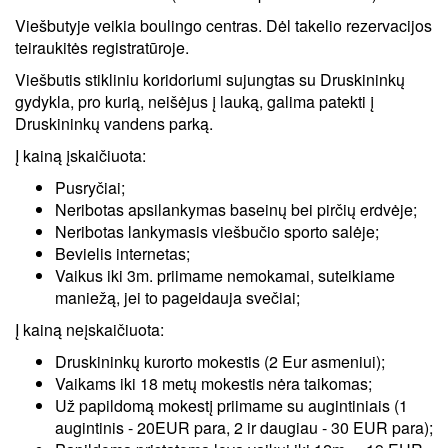
Viešbutyje veikia boulingo centras. Dėl takelio rezervacijos
teiraukitės registratūroje.
Viešbutis stikliniu koridoriumi sujungtas su Druskininkų
gydykla, pro kurią, neišėjus į lauką, galima patekti į
Druskininkų vandens parką.
Į kainą įskaičiuota:
Pusryčiai;
Neribotas apsilankymas baseinų bei pirčių erdvėje;
Neribotas lankymasis viešbučio sporto salėje;
Bevielis internetas;
Vaikus iki 3m. priimame nemokamai, suteikiame
maniežą, jei to pageidauja svečiai;
Į kainą neįskaičiuota:
Druskininkų kurorto mokestis (2 Eur asmeniui);
Vaikams iki 18 metų mokestis nėra taikomas;
Už papildomą mokestį priimame su augintiniais (1
augintinis - 20EUR para, 2 ir daugiau - 30 EUR para);