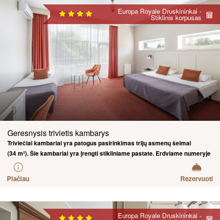
Europa Royale Druskininkai -
Stiklinis korpusas
Geresnysis trivietis kambarys
Triviečiai kambariai yra patogus pasirinkimas trijų asmenų šeimai
(34 m²). Šie kambariai yra įrengti stikliniame pastate. Erdviame numeryje
tris atskiras lovas. Esant poreikiui, šiuose kambariuose gali būti
pastatyta papildoma pristatoma lova arba maniežas mažiesiems.
Plačiau
Rezervuoti
Europa Royale Druskininkai -