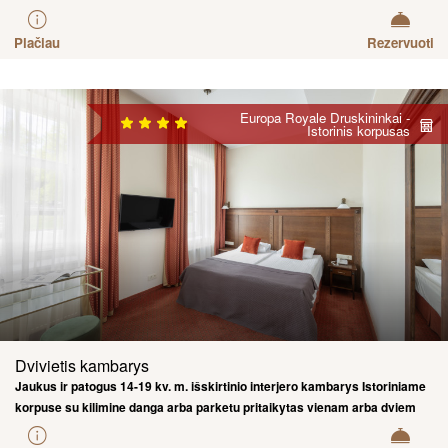
kerinčiais Nemuno krantinės vaizdais arba miesto centro ir grojančio
fontano šokiu.
Plačiau
Rezervuoti
Europa Royale Druskininkai -
Istorinis korpusas
Dvivietis kambarys
Jaukus ir patogus 14-19 kv. m. išskirtinio interjero kambarys Istoriniame
korpuse su kilimine danga arba parketu pritaikytas vienam arba dviem
asmenims. Pro langus grožėsitės miesto arba parko vaizdais.