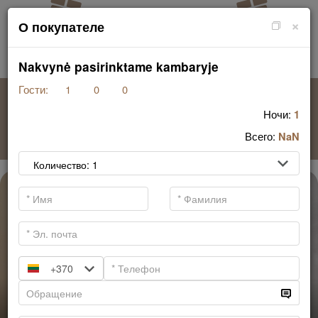
×
О покупателе
Nakvynė pasirinktame kambaryje
Гости:
1
0
0
ОТЕЛЬ + СПА
Ночи:
1
Всего:
NaN
.
+370