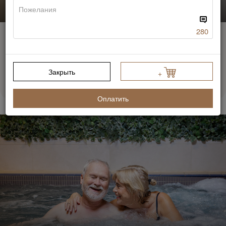
Мин.:
1 н.
280
Проживание
Подарить
Мини-номер с
1н. 1-0-0
двуспальной
Закрыть
+
кроватью
Оплатить