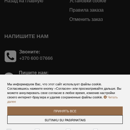
Назад на главную
Установки cookie
Правила заказа
Отменить заказ
НАПИШИТЕ НАМ
Звоните:
+370 600 07666
Пишите нам:
Возникли вопросы? Пишите!
Мы информируем Вас, что этот сайт использует файлы cookie.
Согласившись нажмите кнопку «Согласен» или просматривайте дальше. Вы
можете аннулировать свое согласие в любое время, изменив настройки
своего интернет-браузера и удалив сохраненные файлы cookie.
Читать
далее
ПРИНЯТЬ ВСЕ
© 2026
Гостиница Europa Royale Druskininkai - система
SUTINKU SU PASIRINKTAIS
online резервации и продарочные купоны
. Все права защищены
BookingRobot 2.0