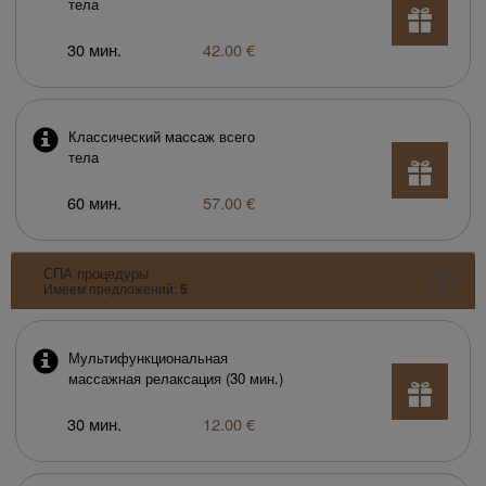
тела
30 мин.
42.00 €
Классический массаж всего
тела
60 мин.
57.00 €
СПА процедуры
Имеем предложений:
5
Мультифункциональная
массажная релаксация (30 мин.)
30 мин.
12.00 €