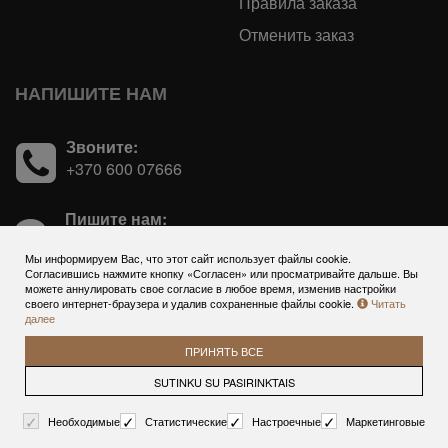
Правила заказа
Отменить заказ
НАПИШИТЕ НАМ
Звоните:
+370 600 07666
Пишите нам:
Возникли вопросы? Пишите!
Мы информируем Вас, что этот сайт использует файлы cookie.
Согласившись нажмите кнопку «Согласен» или просматривайте дальше. Вы
можете аннулировать свое согласие в любое время, изменив настройки
своего интернет-браузера и удалив сохраненные файлы cookie.
Читать
далее
ПРИНЯТЬ ВСЕ
© 2026
Гостиница Europa Royale Druskininkai - система
online резервации и продарочные купоны
. Все права защищены
SUTINKU SU PASIRINKTAIS
BookingRobot 2.0
Необходимые
Статистические
Настроечные
Маркетинговые