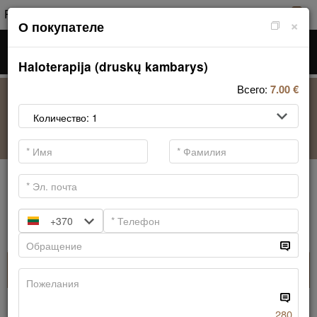
RU
0
×
О покупателе
Haloterapija (druskų kambarys)
Всего:
7.00
€
НА СПА-УСЛУГИ
.
Основные фильтры
Категории СПА
+370
Искать
Массажи
Имеем предложений:
12
280