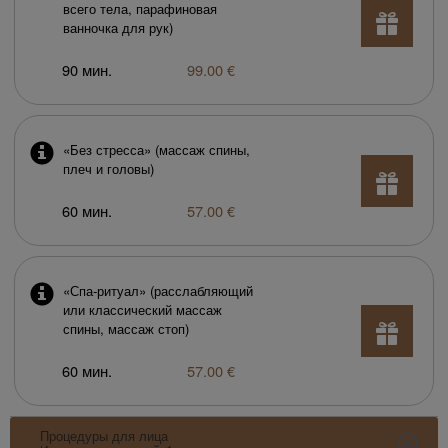
всего тела, парафиновая
ванночка для рук)
90 мин.
99.00 €
«Без стресса» (массаж спины,
плеч и головы)
60 мин.
57.00 €
«Спа-ритуал» (расслабляющий
или классический массаж
спины, массаж стоп)
60 мин.
57.00 €
Процедуры для лица